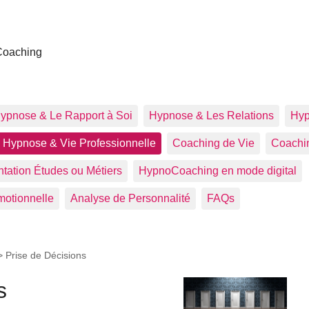
u
Coaching
ypnose & Le Rapport à Soi
Hypnose & Les Relations
Hyp
Hypnose & Vie Professionnelle
Coaching de Vie
Coachin
tation Études ou Métiers
HypnoCoaching en mode digital
motionnelle
Analyse de Personnalité
FAQs
>
Prise de Décisions
s