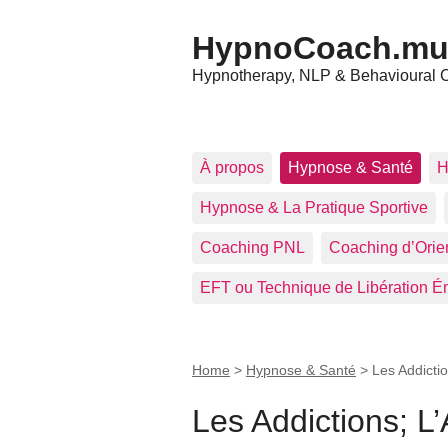
HypnoCoach.m
Hypnotherapy, NLP & Behavioural 
À propos
Hypnose & Santé
H
Hypnose & La Pratique Sportive
Coaching PNL
Coaching d’Orien
EFT ou Technique de Libération É
Home
>
Hypnose & Santé
>
Les Addictio
Les Addictions; L